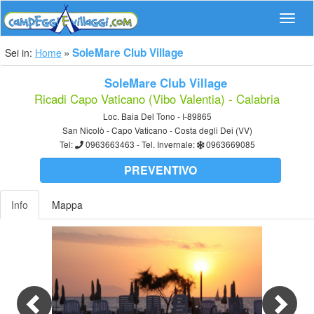
Navig
SoleMare Club Village
Sei in:
Home
SoleMare Club Village
Ricadi Capo Vaticano (Vibo Valentia) - Calabria
Loc. Baia Del Tono - I-89865
San Nicolò - Capo Vaticano - Costa degli Dei (VV)
Tel:
0963663463
- Tel. Invernale:
0963669085
PREVENTIVO
Info
Mappa
Previous
Nex