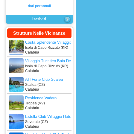
dati personali
Strutture Nelle Vicinanze
Costa Splendente Villaggio Camping
Isola di Capo Rizzuto (KR)
Calabria
Villaggio Turistico Baia Dei Greci
Isola di Capo Rizzuto (KR)
Calabria
AH Forte Club Scalea
Scalea (CS)
Calabria
Residence Vadaro
Tropea (VV)
Calabria
Estella Club Villaggio Hotel Residence
Soverato (CZ)
Calabria