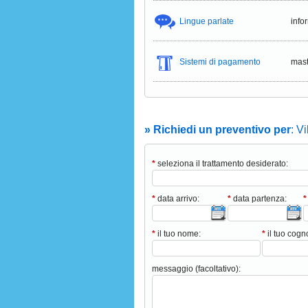
Lingue parlate
info
Sistemi di pagamento
mast
» Richiedi un preventivo per
: V
*
seleziona il trattamento desiderato:
*
data arrivo:
*
data partenza:
*
*
il tuo nome:
*
il tuo cog
messaggio (facoltativo):