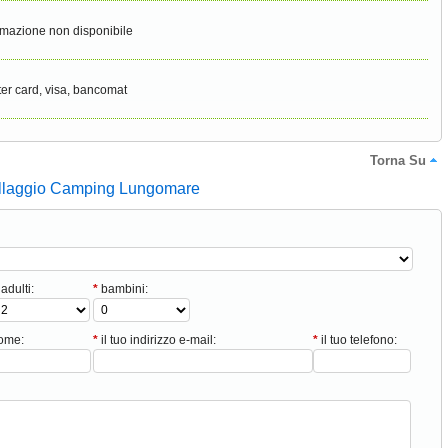
rmazione non disponibile
er card, visa, bancomat
Torna Su
illaggio Camping Lungomare
adulti:
*
bambini:
nome:
*
il tuo indirizzo e-mail:
*
il tuo telefono: