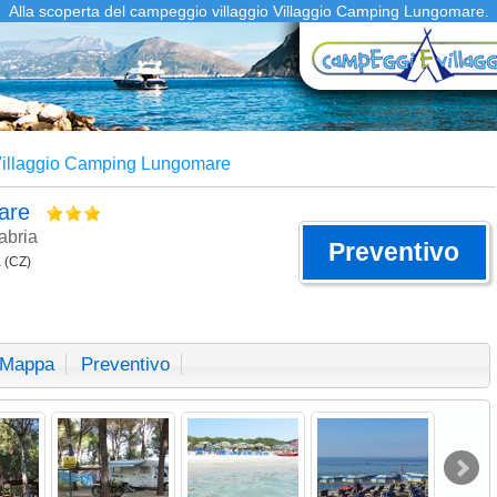
Alla scoperta del campeggio villaggio Villaggio Camping Lungomare.
illaggio Camping Lungomare
mare
abria
Preventivo
 (CZ)
Mappa
Preventivo