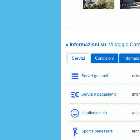
» Informazioni su
: Villaggio C
Servizi
Condizioni
Informaz
Servizi generali
risto
Servizi a pagamento
info
Intrattenimento
ani
Sport e benessere
tenn