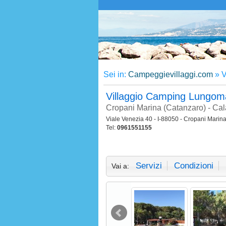
Sei in:
Campeggievillaggi.com
»
V
Villaggio Camping Lungo
Cropani Marina (Catanzaro) - Cal
Viale Venezia 40 - I-88050 - Cropani Marina
Tel:
0961551155
Servizi
Condizioni
Vai a: