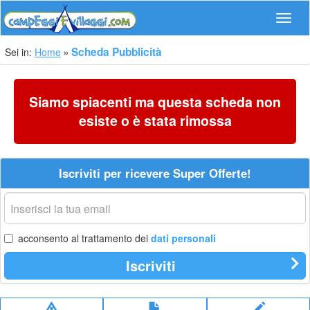
Navig
Scheda Pubblicità
Sei in:
Home
Siamo spiacenti ma questa scheda non
esiste o è stata rimossa
Iscriviti per ricevere Super Offerte!
La
tua
email
acconsento al trattamento dei
dati personali
Iscriviti