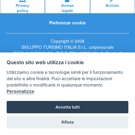
Privacy
Avviso
Scrivici
policy
legale
Preferenze cookie
Copyright © 2008
SVILUPPO TURISMO ITALIA S.r.L. unipersonale
P.IVA: 01665350433 - R.E.A. FM-195884 Via A. Costa, 2
63822 Porto San Giorgio (FM)
Questo sito web utilizza i cookie
Utilizziamo cookie e tecnologie simili per il funzionamento
del sito e altre finalità. Puoi accettare le impostazioni
predefinite o modificarle in qualunque momento
Personalizza
.
Accetta tutti
Rifiuta